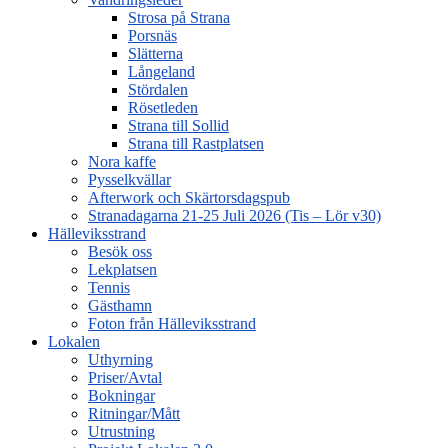
Strosa på Strana
Porsnäs
Slätterna
Långeland
Stördalen
Rösetleden
Strana till Sollid
Strana till Rastplatsen
Nora kaffe
Pysselkvällar
Afterwork och Skärtorsdagspub
Stranadagarna 21-25 Juli 2026 (Tis – Lör v30)
Hälleviksstrand
Besök oss
Lekplatsen
Tennis
Gästhamn
Foton från Hälleviksstrand
Lokalen
Uthyrning
Priser/Avtal
Bokningar
Ritningar/Mått
Utrustning