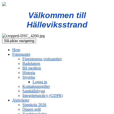
Välkommen till
Hälleviksstrand
Slå på/av navigering
Hem
Främjandet
Föreningens verksamhet
Badplatsen
Bli medlem
Historia
Styrelse
Logga in
Kontaktuppgifter
Samhällsbygg
Integritetspolicy (GDPR)
Aktiviteter
Simskola 2026
Öppen grill
Vandringsleder