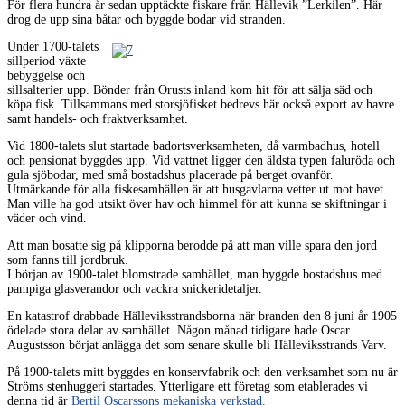
För flera hundra år sedan upptäckte fiskare från Hällevik ”Lerkilen”. Här
drog de upp sina båtar och byggde bodar vid stranden.
Under 1700-talets
sillperiod växte
bebyggelse och
sillsalterier upp. Bönder från Orusts inland kom hit för att sälja säd och
köpa fisk. Tillsammans med storsjöfisket bedrevs här också export av havre
samt handels- och fraktverksamhet.
Vid 1800-talets slut startade badortsverksamheten, då varmbadhus, hotell
och pensionat byggdes upp. Vid vattnet ligger den äldsta typen faluröda och
gula sjöbodar, med små bostadshus placerade på berget ovanför.
Utmärkande för alla fiskesamhällen är att husgavlarna vetter ut mot havet.
Man ville ha god utsikt över hav och himmel för att kunna se skiftningar i
väder och vind.
Att man bosatte sig på klipporna berodde på att man ville spara den jord
som fanns till jordbruk.
I början av 1900-talet blomstrade samhället, man byggde bostadshus med
pampiga glasverandor och vackra snickeridetaljer.
En katastrof drabbade Hälleviksstrandsborna när branden den 8 juni år 1905
ödelade stora delar av samhället. Någon månad tidigare hade Oscar
Augustsson börjat anlägga det som senare skulle bli Hälleviksstrands Varv.
På 1900-talets mitt byggdes en konservfabrik och den verksamhet som nu är
Ströms stenhuggeri startades. Ytterligare ett företag som etablerades vi
denna tid är
Bertil Oscarssons mekaniska verkstad.