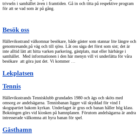
trivseln i samhället även i framtiden. Gå in och titta på respektive program
för att se vad som är på gång.
Besök oss
Hälleviksstrand välkomnar besökare, både gäster som stannar lite längre och
genomresande,på väg och till sjöss. Låt oss säga det först som sist; det är
inte alltid lätt att hitta varken parkering, gästplats, mat eller härbärge i
samhället. Med informationen i den här menyn vill vi underlätta för våra
besökare att göra just det. Vi kommer …
Lekplatsen
Tennis
Hälleviksstrands Tennisklubb grundades 1980 och ägs och sköts med
omsorg av andelsägarna. Tennisbanan ligger väl skyddad för vind I
skogspartiet bakom kyrkan. Underlaget är grus och banan håller hög klass.
Bokningen görs vid kiosken på hamnplanen. Förutom andelsägarna är andra
intresserade välkomna att hyra banan för spel.
Gästhamn