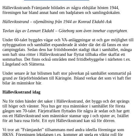
Hälleviksstrands Främjande bildades av några eldsjälar hösten 1944,
föreningen har bland annat hand om badplatsen och samlingslokalen.
Hälleviksstrand
– o
ljemålning från 1944 av Konrad Ekdahl-Ask
Tavlan ägs av Lennart Ekdahl – Göteborg som även innehar copyrighten.
Under 60-talet byggdes vägar och VA-anläggningar ut och gav möjlighet till
nybyggnation och samhället expanderade åt söder där det då fanns en stor
campingplats. Sedan dess har fritidsboendet stadigt ökat i samhället, många
som haft sina rötter i Hälleviksstrand har flyttat tillbaka eller skaffat ett
sommarhus. Det finns också områden med fritidbebyggelse i närheten t.ex.
Långeland och Slätterna.
Under senare år har bilismen haft stor påverkan på samhället sommartid på
grund av färjeförbindelsen till Käringön. Ibland verkar det som vi haft fler
bilar än människor här.
Hälleviksstrand idag
Nu för tiden händer det saker i Hälleviksstrand, det byggs och det sprängs
till höger och vänster. Nya hus ger nya människor i samhället för första
gången sen 70-talet. Färjetrafiken flyttades för några år sedan och har gett
oss ett Hälleviksstrand som människor stannar upp i och njuter av, Istället
för att bara rusa förbi. Ett nytt Hälleviksstrand kan stå för dörren.
Vi tror att ”Främjandet” tillsammans med andra ideella föreningar som
HKSS, Föreningen lekplatsen t.ex. kommer att spela en viktig roll för