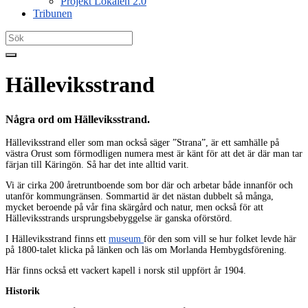
Projekt Lokalen 2.0
Tribunen
Search
for:
Hälleviksstrand
Några ord om Hälleviksstrand.
Hälleviksstrand eller som man också säger ”Strana”, är ett samhälle på
västra Orust som förmodligen numera mest är känt för att det är där man tar
färjan till Käringön. Så har det inte alltid varit.
Vi är cirka 200 åretruntboende som bor där och arbetar både innanför och
utanför kommungränsen. Sommartid är det nästan dubbelt så många,
mycket beroende på vår fina skärgård och natur, men också för att
Hälleviksstrands ursprungsbebyggelse är ganska oförstörd.
I Hälleviksstrand finns ett
museum
för den som vill se hur folket levde här
på 1800-talet klicka på länken och läs om Morlanda Hembygdsförening.
Här finns också ett vackert kapell i norsk stil uppfört år 1904.
Historik