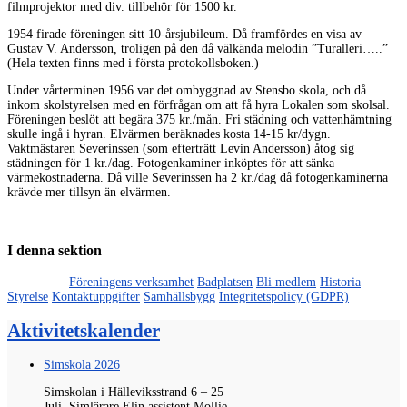
filmprojektor med div. tillbehör för 1500 kr.
1954 firade föreningen sitt 10-årsjubileum. Då framfördes en visa av
Gustav V. Andersson, troligen på den då välkända melodin ”Turalleri…..”
(Hela texten finns med i första protokollsboken.)
Under vårterminen 1956 var det ombyggnad av Stensbo skola, och då
inkom skolstyrelsen med en förfrågan om att få hyra Lokalen som skolsal.
Föreningen beslöt att begära 375 kr./mån. Fri städning och vattenhämtning
skulle ingå i hyran. Elvärmen beräknades kosta 14-15 kr/dygn.
Vaktmästaren Severinssen (som efterträtt Levin Andersson) åtog sig
städningen för 1 kr./dag. Fotogenkaminer inköptes för att sänka
värmekostnaderna. Då ville Severinssen ha 2 kr./dag då fotogenkaminerna
krävde mer tillsyn än elvärmen.
I denna sektion
Främjandet
Föreningens verksamhet
Badplatsen
Bli medlem
Historia
Styrelse
Kontaktuppgifter
Samhällsbygg
Integritetspolicy (GDPR)
Aktivitetskalender
Simskola 2026
Simskolan i Hälleviksstrand 6 – 25
Juli.
Simlärare
Elin
assistent
Mollie
.