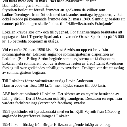
Vid nästa möte den 18 mars 1949 hade avtalsformulär från
Badhusföreningen inkommit.
Styrelsen beslöt att föreslå årsmötet att godkänna de villkor som
badhusföreningen framfört och med tacksamhet mottaga byggnaden, vilket
också skedde på kommande årsmöte den 21 mars 1949. Samtidigt beslöts att
namnet på föreningen skulle ändras till ”Hälleviksstrands Främjande”
Lokalen krävde stor om- och tillbyggnad. För finansieringen beslutades att
upptaga ett lån i Tegneby Sparbank (nuvarande Orusts Sparbank) på 15 000
kr. 15 betrodda borgensmän utsågs.
Vid ett möte 20 mars 1950 läste Ernst Arvidsson upp ett brev från
sommargästen dir. Edström angående sommargästernas disposition av
Lokalen. (Enl. Erling Ström begärde sommargästerna att få disponera
Lokalen hela sommaren, och de årsboende resten av året.) Ernst Arvidssons
förslag till svar godkändes enhälligt av styrelsen. Troligen var det ett avslag
av sommargästens begäran.
Till Lokalens förste vaktmästare utsågs Levin Andersson.
Hans arvode var först 100 kr/år, men höjdes senare till 300 kr/år.
ABF hade ett bibliotek i Lokalen. Det sköttes av en styrelse bestående av
Erling Ström, Bertil Oscarsson och Stig Lundgren. Dessutom en repr. från
vardera fackförenings (varvet och fabriken) styrelse.
1951 godkändes ett hyreskontrakt med en hr. Kjäll Vejroth från Göteborg
angående biografföreställningar i Lokalen.
1954 inkom förslag från Birger Eriksson angående inköp av en beg.