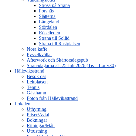
Strosa på Strana
Porsnäs
Slätterna
Långeland
Stördalen
Rösetleden
Strana till Sollid
Strana till Rastplatsen
Nora kaffe
Pysselkvällar
Afterwork och Skärtorsdagspub
Stranadagarna 21-25 Juli 2026 (Tis – Lör v30)
Hälleviksstrand
Besök oss
Lekplatsen
Tennis
Gästhamn
Foton från Hälleviksstrand
Lokalen
Uthyrning
Priser/Avtal
Bokningar
Ritningar/Mått
Utrustning