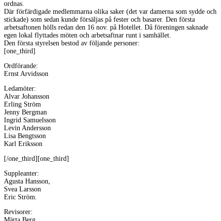
ordnas.
Där förfärdigade medlemmarna olika saker (det var damerna som sydde och
stickade) som sedan kunde försäljas på fester och basarer. Den första
arbetsaftonen hölls redan den 16 nov. på Hotellet. Då föreningen saknade
egen lokal flyttades möten och arbetsaftnar runt i samhället.
Den första styrelsen bestod av följande personer:
[one_third]
Ordförande:
Ernst Arvidsson
Ledamöter:
Alvar Johansson
Erling Ström
Jenny Bergman
Ingrid Samuelsson
Levin Andersson
Lisa Bengtsson
Karl Eriksson
[/one_third][one_third]
Suppleanter:
Agusta Hansson,
Svea Larsson
Eric Ström.
Revisorer:
Märta Berg,