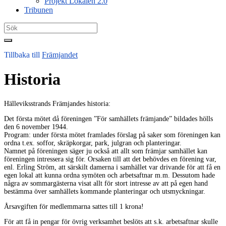
Projekt Lokalen 2.0
Tribunen
Search
for:
Tillbaka till
Främjandet
Historia
Hälleviksstrands Främjandes historia:
Det första mötet då föreningen ”För samhällets främjande” bildades hölls
den 6 november 1944.
Program: under första mötet framlades förslag på saker som föreningen kan
ordna t.ex. soffor, skräpkorgar, park, julgran och planteringar.
Namnet på föreningen säger ju också att allt som främjar samhället kan
föreningen intressera sig för. Orsaken till att det behövdes en förening var,
enl. Erling Ström, att särskilt damerna i samhället var drivande för att få en
egen lokal att kunna ordna symöten och arbetsaftnar m.m. Dessutom hade
några av sommargästerna visat allt för stort intresse av att på egen hand
bestämma över samhällets kommande planteringar och utsmyckningar.
Årsavgiften för medlemmarna sattes till 1 krona!
För att få in pengar för övrig verksamhet beslöts att s.k. arbetsaftnar skulle