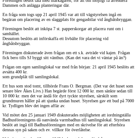
Föreningen beslöt tala med markägaren, för att om möjligt få arrendera
Dammen och anlägga planteringar där.
En fråga som togs upp 21 april 1945 var att till vägstyrelsen ingå en
begäran om placering av en slaggplats för gengasbilar vid ångbåtsbryggan.
Föreningen beslöt att inköpa 7 st. papperskorgar att placera runt om i
samhället.
Dessutom beslöts att införskaffa ett livbälte för placering vid
ångbåtsbryggan.
Föreningen diskuterade även frågan om ett s.k. avträde vid kajen. Frågan
fick bero tills SJ byggt sitt vänthus. (Kan det vara det vi väntar på än?)
Frågan om egen samlinglokal var med från början: 21 april 1945 beslöts att
avsätta 400 kr.
som grundplåt till samlingslokal.
Ett hus som stod tomt, tillhörde Frans O. Bergman. (Det var det huset som
senare blev Åkes Livs.) Han begärde först 12 000 kr. men sänkte sedan till
10 000 kr. men det var ändå för dyrt tyckte styrelsen, särskilt som
grundmuren håller på att sjunka undan huset. Styrelsen gav ett bud på 7000
kr. Tydligen blev det ingen affär av.
Vid mötet den 25 januari 1949 diskuterades möjligheten att iordningställa
Badhusföreningens då oanvända varmbadhus till samlingslokal. Styrelsen
beslöt att ingå till Badhusföreningen med en skrivelse för att efterhöra
dennas syn på saken och ev. villkor för överlåtelse.