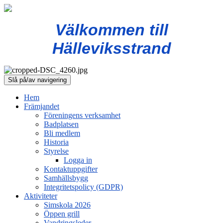
Välkommen till
Hälleviksstrand
Slå på/av navigering
Hem
Främjandet
Föreningens verksamhet
Badplatsen
Bli medlem
Historia
Styrelse
Logga in
Kontaktuppgifter
Samhällsbygg
Integritetspolicy (GDPR)
Aktiviteter
Simskola 2026
Öppen grill
Vandringsleder