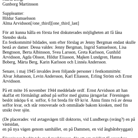
Gunborg Martinsson
Suppleanter:
Hildur Samuelsson
Alma Arvidsson[/one_third][one_third_last]
För att kunna hålla en första fest diskuterades möjligheten att få låna
Stensbo skola.
En festkommitté bildades, som efter förslag av Jenny Bergman endast skulle
bestå av damer. Dessa valdes: Jenny Bergman, Ingrid Samuelsson, Lisa
Bengtsson, Berta Albinsson, Svea Larsson, Greta Karlsson, Gunhild
Arvidsson, Agda Olsson, Hildur Eliasson, Majken Lundgren, Hanna
Boberg, Märta Berg, Karin Karlsson och Linnéa Andersson.
Senare, i maj 1945 invaldes även följande personer i festkommittén:
Alvar Johansson, Levin Andersson, Karl Eliasson, Erling Ström och Ernst
Arvidsson.
På ett möte 16 november 1944 meddelade ordf. Ernst Arvidsson att han
skaffat ett förmånligt anbud på soffor med gjutna järngavlar. Föreningen
beslöt inköpa 6 st. soffor, 6 fot breda för 69 kr/st. Ännu finns två av dessa
soffor kvar, och står renoverade och ommålade bakom kiosken, med fin
utsikt över sjön.
(De placerades: vid avtagsvägen till doktorns, vid Lundbergs (sväng?) en på
västsidan,
en på nya vägen genom samhället, en på Dammen, en vid ångbåtsbryggan)