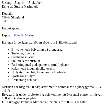
Säsong: 15 april – 15 oktober
Drivs av
Strana Marina AB
Kontakt:
Olivia Skoglund
Tel.:
Hamnkapten:
E-post:
Hällevik Marina
Hamnen är belägen c:a 500 m söder om Hälleviksstrand.
El, vatten och belysning på bryggorna
Toaletter, duschar
Gästhamnsplatser
Ställplats för husbilar
Parkering med goda parkeringsmöjligheter
Kajak- och mountainbike-events
Utflykter med båt, fisketurer och sälsafari
Sjöstugor att hyra
Restaurang och bad
Marinan har idag c:a 60 båtplatser med Y-bommar vid flytbryggorna A, B
och D.
Brygga E är under projektering och kommer att öka antal platser till drygt
100 st. när den är på plats.
Fullt utbyggd kommer Marinan att ha plats för 300 – 350 båtar.