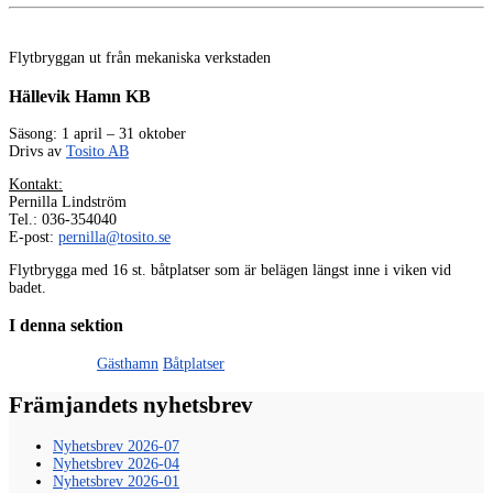
Flytbryggan ut från mekaniska verkstaden
Hällevik Hamn KB
Säsong: 1 april – 31 oktober
Drivs av
Tosito AB
Kontakt:
Pernilla Lindström
Tel.: 036-354040
E-post:
pernilla@tosito.se
Flytbrygga med 16 st. båtplatser som är belägen längst inne i viken vid
badet.
I denna sektion
Privat: Båtliv
Gästhamn
Båtplatser
Främjandets nyhetsbrev
Nyhetsbrev 2026-07
Nyhetsbrev 2026-04
Nyhetsbrev 2026-01