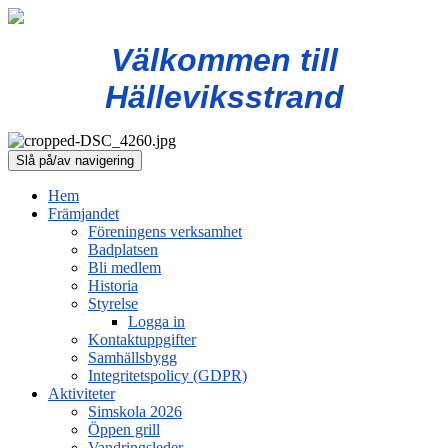
Välkommen till
Hälleviksstrand
Slå på/av navigering
Hem
Främjandet
Föreningens verksamhet
Badplatsen
Bli medlem
Historia
Styrelse
Logga in
Kontaktuppgifter
Samhällsbygg
Integritetspolicy (GDPR)
Aktiviteter
Simskola 2026
Öppen grill
Vandringsleder