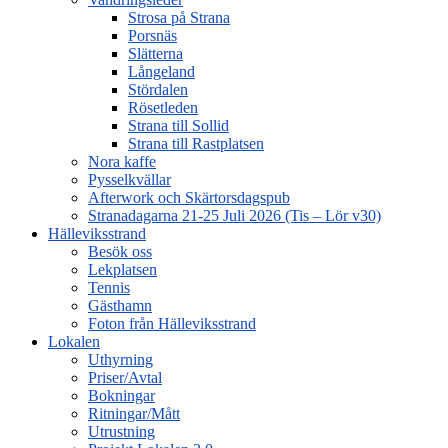
Strosa på Strana
Porsnäs
Slätterna
Långeland
Stördalen
Rösetleden
Strana till Sollid
Strana till Rastplatsen
Nora kaffe
Pysselkvällar
Afterwork och Skärtorsdagspub
Stranadagarna 21-25 Juli 2026 (Tis – Lör v30)
Hälleviksstrand
Besök oss
Lekplatsen
Tennis
Gästhamn
Foton från Hälleviksstrand
Lokalen
Uthyrning
Priser/Avtal
Bokningar
Ritningar/Mått
Utrustning