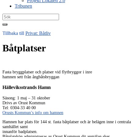
Projekt Lokalen 2.0
Tribunen
Search
for:
Tillbaka till
Privat: Båtliv
Båtplatser
Fasta bryggplatser och platser vid flytbryggor i inre
hamnen sett från ångbåtsbryggan
Hälleviksstrands Hamn
Säsong: 1 maj – 31 oktober
Drivs av Orust Kommun
Tel: 0304-33 40 00
Orusts Kommun’s info om hamnen
Hamnen har plats för 144 st. fasta båtplatser och är belägen inne i centrala
samhället samt
innanför badplatsen.
Båtplatskön administreras av Orust Kommun dit anmälan sker.