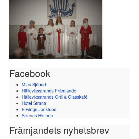
Facebook
Mias Sjöbod
Hälleviksstrands Främjande
Hälleviksstrands Grill & Glasskafé
Hotel Strana
Erwings Junkfood
Stranas Historia
Främjandets nyhetsbrev