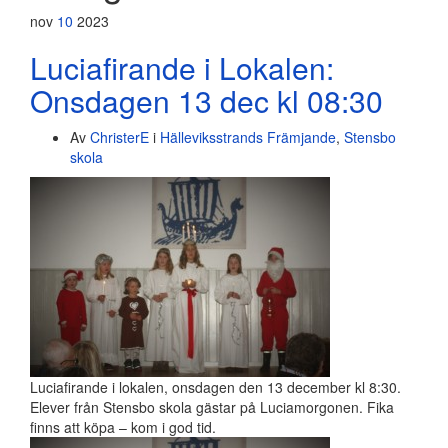
nov
10
2023
Luciafirande i Lokalen:
Onsdagen 13 dec kl 08:30
Av
ChristerE
i
Hälleviksstrands Främjande
,
Stensbo
skola
Luciafirande i lokalen, onsdagen den 13 december kl 8:30.
Elever från Stensbo skola gästar på Luciamorgonen. Fika
finns att köpa – kom i god tid.