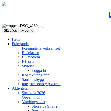
Slå på/av navigering
Hem
Främjandet
Föreningens verksamhet
Badplatsen
Bli medlem
Historia
Styrelse
Logga in
Kontaktuppgifter
Samhällsbygg
Integritetspolicy (GDPR)
Aktiviteter
Simskola 2026
Öppen grill
Vandringsleder
Strosa på Strana
Porsnäs