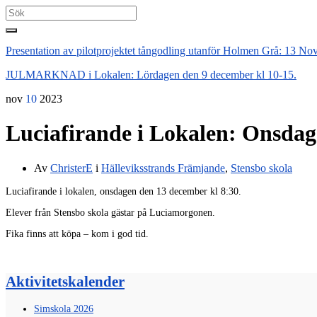
Search
for:
Presentation av pilotprojektet tångodling utanför Holmen Grå: 13 Nov
JULMARKNAD i Lokalen: Lördagen den 9 december kl 10-15.
nov
10
2023
Luciafirande i Lokalen: Onsdag
Av
ChristerE
i
Hälleviksstrands Främjande
,
Stensbo skola
Luciafirande i lokalen, onsdagen den 13 december kl 8:30.
Elever från Stensbo skola gästar på Luciamorgonen.
Fika finns att köpa – kom i god tid.
Aktivitetskalender
Simskola 2026