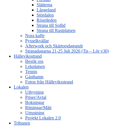
Slätterna
Långeland
Stördalen
Rösetleden
Strana till Sollid
Strana till Rastplatsen
Nora kaffe
Pysselkvällar
Afterwork och Skärtorsdagspub
Stranadagarna 21-25 Juli 2026 (Tis – Lör v30)
Hälleviksstrand
Besök oss
Lekplatsen
Tennis
Gästhamn
Foton från Hälleviksstrand
Lokalen
Uthyrning
Priser/Avtal
Bokningar
Ritningar/Mått
Utrustning
Projekt Lokalen 2.0
Tribunen