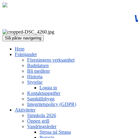
Slå på/av navigering
Hem
Främjandet
Föreningens verksamhet
Badplatsen
Bli medlem
Historia
Styrelse
Logga in
Kontaktuppgifter
Samhällsbygg
Integritetspolicy (GDPR)
Aktiviteter
Simskola 2026
Öppen grill
Vandringsleder
Strosa på Strana
Porsnäs