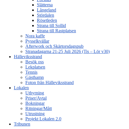
Slätterna
Långeland
Stördalen
Rösetleden
Strana till Sollid
Strana till Rastplatsen
Nora kaffe
Pysselkvällar
Afterwork och Skärtorsdagspub
Stranadagarna 21-25 Juli 2026 (Tis – Lör v30)
Hälleviksstrand
Besök oss
Lekplatsen
Tennis
Gästhamn
Foton från Hälleviksstrand
Lokalen
Uthyrning
Priser/Avtal
Bokningar
Ritningar/Mått
Utrustning
Projekt Lokalen 2.0
Tribunen