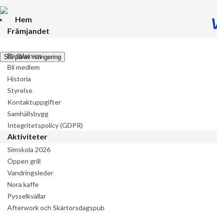
Hem
Främjandet
Föreningens verksamhet
Badplatsen
Slå på/av navigering
Bli medlem
Historia
Styrelse
Kontaktuppgifter
Samhällsbygg
Integritetspolicy (GDPR)
Aktiviteter
Simskola 2026
Öppen grill
Vandringsleder
Nora kaffe
Pysselkvällar
Afterwork och Skärtorsdagspub