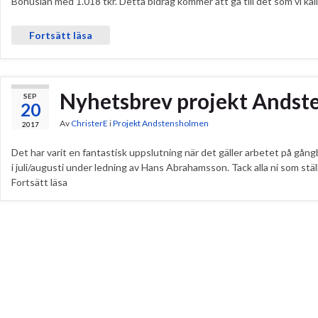
Bohuslän med 1.018 tkr. Detta bidrag kommer att gå till det som vi kal
Fortsätt läsa
Nyhetsbrev projekt Andst
SEP
20
Av
ChristerE
i
Projekt Andstensholmen
2017
Det har varit en fantastisk uppslutning när det gäller arbetet på gång
i juli/augusti under ledning av Hans Abrahamsson. Tack alla ni som ställ
Fortsätt läsa