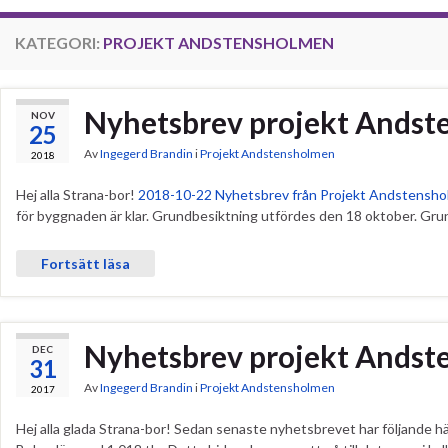
KATEGORI:
PROJEKT ANDSTENSHOLMEN
Nyhetsbrev projekt Andst
NOV
25
Av
Ingegerd Brandin
i
Projekt Andstensholmen
2018
Hej alla Strana-bor!
2018-10-22 Nyhetsbrev från Projekt Andstensh
för byggnaden är klar. Grundbesiktning utfördes den 18 oktober. Gr
Fortsätt läsa
Nyhetsbrev projekt Andst
DEC
31
Av
Ingegerd Brandin
i
Projekt Andstensholmen
2017
Hej alla glada Strana-bor! Sedan senaste nyhetsbrevet har följande hänt