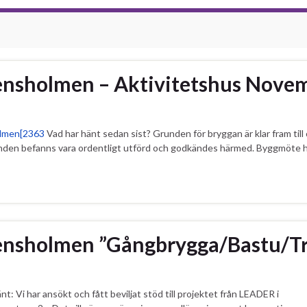
ensholmen – Aktivitetshus Nove
olmen[2363
Vad har hänt sedan sist? Grunden för bryggan är klar fram ti
unden befanns vara ordentligt utförd och godkändes härmed. Byggmöte h
ensholmen ”Gångbrygga/Bastu/Tr
: Vi har ansökt och fått beviljat stöd till projektet från LEADER i