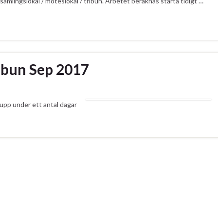
samlingslokal / möteslokal / tribun. Arbetet beräknas starta tidigt …
ibun Sep 2017
 upp under ett antal dagar