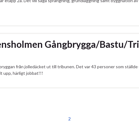
lar etapp 2a. Det vill säga sprängning, grundläggning samt byggnation av 
ensholmen Gångbrygga/Bastu/Tr
bryggan från jolledäcket ut till tribunen. Det var 43 personer som ställde
t upp, härligt jobbat!!!
1
2