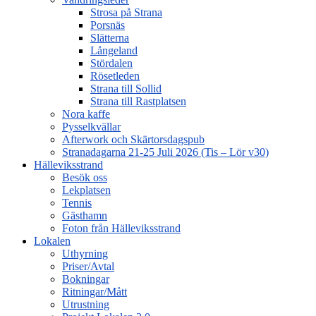
Strosa på Strana
Porsnäs
Slätterna
Långeland
Stördalen
Rösetleden
Strana till Sollid
Strana till Rastplatsen
Nora kaffe
Pysselkvällar
Afterwork och Skärtorsdagspub
Stranadagarna 21-25 Juli 2026 (Tis – Lör v30)
Hälleviksstrand
Besök oss
Lekplatsen
Tennis
Gästhamn
Foton från Hälleviksstrand
Lokalen
Uthyrning
Priser/Avtal
Bokningar
Ritningar/Mått
Utrustning