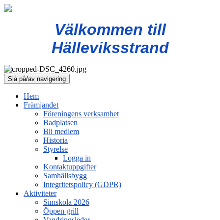
Välkommen till
Hälleviksstrand
Slå på/av navigering
Hem
Främjandet
Föreningens verksamhet
Badplatsen
Bli medlem
Historia
Styrelse
Logga in
Kontaktuppgifter
Samhällsbygg
Integritetspolicy (GDPR)
Aktiviteter
Simskola 2026
Öppen grill
Vandringsleder