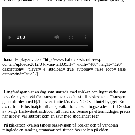
[hana-flv-player video=”http://www.halleviksstrand.se/wp-
content/uploads/2012/04/I-can-tell039.flv” width=”480″ height=”320″
description=”” player=”4″ autoload=”true” autoplay=”false” loop=”false”
autorewind=”true” /]
Långfredagen var en dag som startade med solsken och lugnt väder som
passade mycket väl för transport av ris och trä till påskevaken. Transporten
genomfördes med hjälp av en flotte lånad av NCC vid hotellbygget. En
åkare från Ellös hjälpte till att sjösätta flotten som bogserades ut till Söskär
av ivriga Hälleviksstrandsbor, full med ris. Senare på eftermiddagen precis
när arbetet var slutfört kom en skur med snöblandat regn.
På påskafton kvällen tändes påskevaken på Söskär och på vändplan
minglade en samling stranabor och tittade över viken på elden.