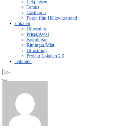
Lekplatsen
Tennis
Gästhamn
Foton från Hälleviksstrand
Lokalen
Uthyrning
Priser/Avtal
Bokningar
Ritningar/Mått
Utrustning
Projekt Lokalen 2.0
Tribunen
Search
for: