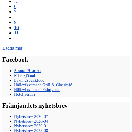
…
6
7
8
9
10
11
Ladda mer
Facebook
Stranas Historia
Mias Sjöbod
Erwings Junkfood
Hälleviksstrands Grill & Glasskafé
Hälleviksstrands Främjande
Hotel Strana
Främjandets nyhetsbrev
Nyhetsbrev 2026-07
Nyhetsbrev 2026-04
Nyhetsbrev 2026-01
Nyhetsbrev 2025-08