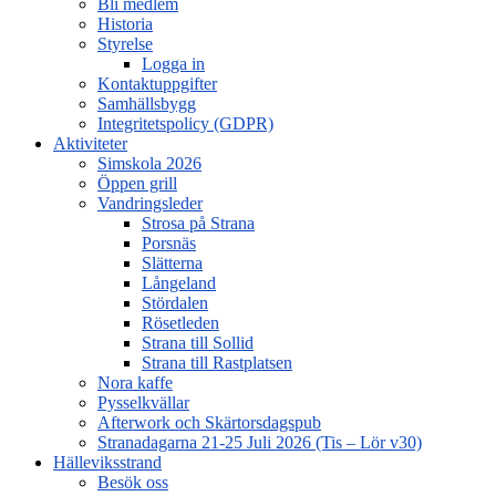
Bli medlem
Historia
Styrelse
Logga in
Kontaktuppgifter
Samhällsbygg
Integritetspolicy (GDPR)
Aktiviteter
Simskola 2026
Öppen grill
Vandringsleder
Strosa på Strana
Porsnäs
Slätterna
Långeland
Stördalen
Rösetleden
Strana till Sollid
Strana till Rastplatsen
Nora kaffe
Pysselkvällar
Afterwork och Skärtorsdagspub
Stranadagarna 21-25 Juli 2026 (Tis – Lör v30)
Hälleviksstrand
Besök oss