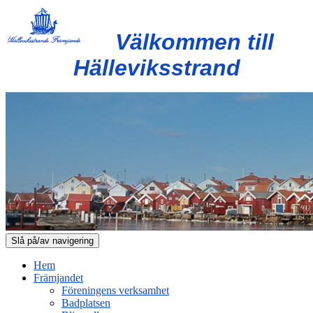
Välkommen till
Hälleviksstrand
Slå på/av navigering
Hem
Främjandet
Föreningens verksamhet
Badplatsen