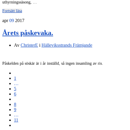
uthyrningssäsong, …
Fortsätt läsa
apr
09
2017
Årets påskevaka.
Av
ChristerE
i
Hälleviksstrands Främjande
Påskelden på söskär är i år inställd, så ingen insamling av ris
.
1
…
5
6
7
8
9
…
11