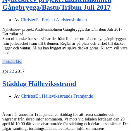
Gångbrygga/Bastu/Tribun Juli 2017
Av
ChristerE
i
Projekt Andstensholmen
Nyhetsbrev projekt Andstensholmen Gångbrygga/Bastu/Tribun Juli 2017
Det rullar på…
Som ni kanske har sett så har det hänt lite mer nu på den nya gångbryggan
från jolledäcket fram till tribunen. Reglar är på plats och virket till däcket
ligger och väntar. Så nu kan bygget av själva däcket göras. Ni som vill vara
med …
Fortsätt läsa
apr
22
2017
Städdag Hälleviksstrand
Av
ChristerE
i
Hälleviksstrands Främjande
Även i år anordnar Främjandet en städdag för att rensa stränder och
vägrenar från skräp inför sommaren. Vi möts vid lokalen lördagen den 29
april kl 10:00 där vi anvisar område för städning och delar ut sopsäckar. Det
pågår samtidigt iordningställande av lokalen inför sommarens