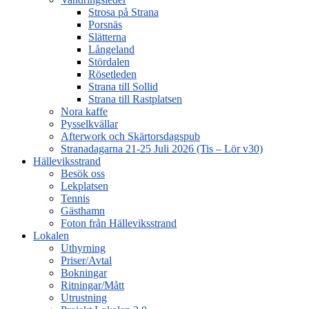
Strosa på Strana
Porsnäs
Slätterna
Långeland
Stördalen
Rösetleden
Strana till Sollid
Strana till Rastplatsen
Nora kaffe
Pysselkvällar
Afterwork och Skärtorsdagspub
Stranadagarna 21-25 Juli 2026 (Tis – Lör v30)
Hälleviksstrand
Besök oss
Lekplatsen
Tennis
Gästhamn
Foton från Hälleviksstrand
Lokalen
Uthyrning
Priser/Avtal
Bokningar
Ritningar/Mått
Utrustning