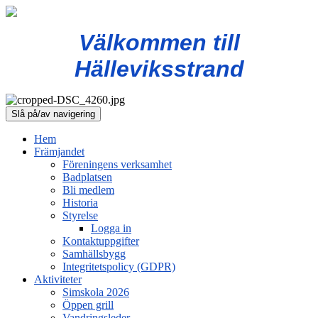
Välkommen till
Hälleviksstrand
Slå på/av navigering
Hem
Främjandet
Föreningens verksamhet
Badplatsen
Bli medlem
Historia
Styrelse
Logga in
Kontaktuppgifter
Samhällsbygg
Integritetspolicy (GDPR)
Aktiviteter
Simskola 2026
Öppen grill
Vandringsleder