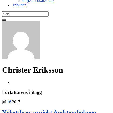
Projekt Lokalen 2.0
Tribunen
Search
for:
Christer Eriksson
Författarens inlägg
jul
16
2017
Nyhetsbrev projekt Andstensholmen