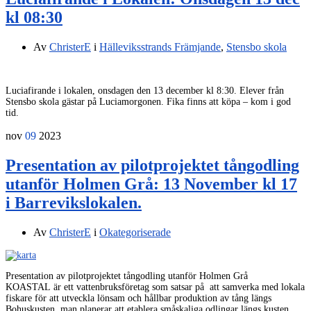
kl 08:30
Av
ChristerE
i
Hälleviksstrands Främjande
,
Stensbo skola
Luciafirande i lokalen, onsdagen den 13 december kl 8:30. Elever från
Stensbo skola gästar på Luciamorgonen. Fika finns att köpa – kom i god
tid.
nov
09
2023
Presentation av pilotprojektet tångodling
utanför Holmen Grå: 13 November kl 17
i Barrevikslokalen.
Av
ChristerE
i
Okategoriserade
Presentation av pilotprojektet tångodling utanför Holmen Grå
KOASTAL är ett vattenbruksföretag som satsar på att samverka med lokala
fiskare för att utveckla lönsam och hållbar produktion av tång längs
Bohuskusten, man planerar att etablera småskaliga odlingar längs kusten.