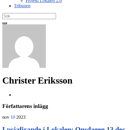
Projekt Lokalen 2.0
Tribunen
Search
for:
Christer Eriksson
Författarens inlägg
nov
10
2023
Luciafirande i Lokalen: Onsdagen 13 dec