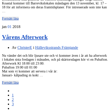
Koastal kommer till Barrevikslokalen måndagen den 13 november, kl. 17 –
18 för att informera om deras framtidsplaner. För intresserade som inte kan
…
Fortsätt läsa
jan
01
2018
Vårens Afterwork
Av
ChristerE
i
Hälleviksstrands Främjande
Nu vänder det och blir ljusare ute och vi kommer även i år att ha afterwork
i lokalen sista fredagen i månaden, och på skärtorsdagen kör vi en Pubafton.
Afterwork Kl 18:00 till 23:00.
Pubafton 19:00 till 01:00
Mat som vi kommer att servera i vår är:
Januari- kålpuding m kokt …
Fortsätt läsa
1
2
3
4