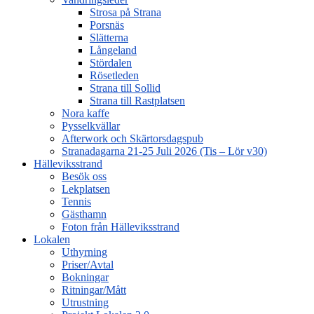
Strosa på Strana
Porsnäs
Slätterna
Långeland
Stördalen
Rösetleden
Strana till Sollid
Strana till Rastplatsen
Nora kaffe
Pysselkvällar
Afterwork och Skärtorsdagspub
Stranadagarna 21-25 Juli 2026 (Tis – Lör v30)
Hälleviksstrand
Besök oss
Lekplatsen
Tennis
Gästhamn
Foton från Hälleviksstrand
Lokalen
Uthyrning
Priser/Avtal
Bokningar
Ritningar/Mått
Utrustning