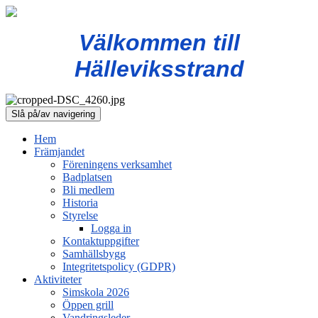
Välkommen till
Hälleviksstrand
Slå på/av navigering
Hem
Främjandet
Föreningens verksamhet
Badplatsen
Bli medlem
Historia
Styrelse
Logga in
Kontaktuppgifter
Samhällsbygg
Integritetspolicy (GDPR)
Aktiviteter
Simskola 2026
Öppen grill
Vandringsleder