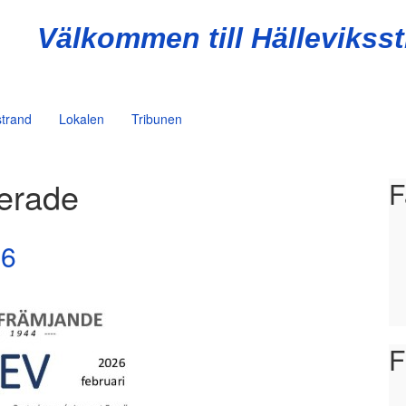
Välkommen till Hällevikss
strand
Lokalen
Tribunen
erade
F
26
F