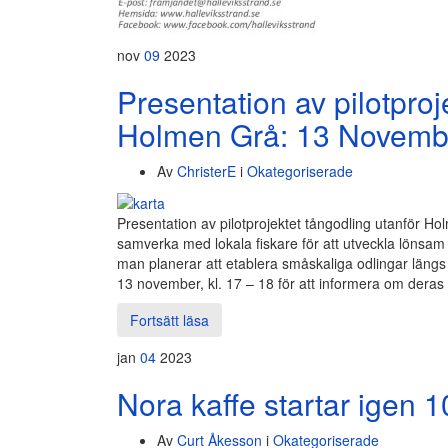
nov
09
2023
Presentation av pilotproj
Holmen Grå: 13 November
Av
ChristerE
i
Okategoriserade
Presentation av pilotprojektet tångodling utanför 
samverka med lokala fiskare för att utveckla lönsam
man planerar att etablera småskaliga odlingar läng
13 november, kl. 17 – 18 för att informera om deras
Fortsätt läsa
jan
04
2023
Nora kaffe startar igen 1
Av
Curt Åkesson
i
Okategoriserade