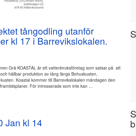
ektet tångodling utanför
S
 kl 17 i Barrevikslokalen.
Holmen Grå KOASTAL är ett vattenbruksföretag som satsar på att
 och hållbar produktion av tång längs Bohuskusten,
s kusten. Koastal kommer till Barrevikslokalen måndagen den
 framtidsplaner. För intresserade som inte kan …
S
0 Jan kl 14
b