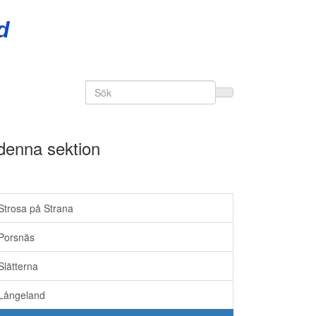
d
Search
for:
 denna sektion
Vandringsleder
Strosa på Strana
Porsnäs
Slätterna
Långeland