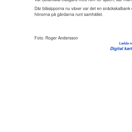
Där blåsipporna nu växer var det en snäckskalbank dä
hönorna på gårdarna runt samhället.
Foto: Roger Andersson
Ladda ne
Digital kar