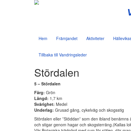
Hem
Främjandet
Aktiviteter
Hälleviks
Tillbaka till
Vandringsleder
Stördalen
5 – Stördalen
Färg:
Grön
Längd:
1,7 km
Svårighet:
Medel
Underlag:
Grusad gång, cykelväg och skogsstig
Stördalen eller ”Stöddan” som den ibland benämns ä
och stigar genom hagar och skogsterräng.(Kallas lok
Vår Botaniska trädgård med rum för själen, där man h