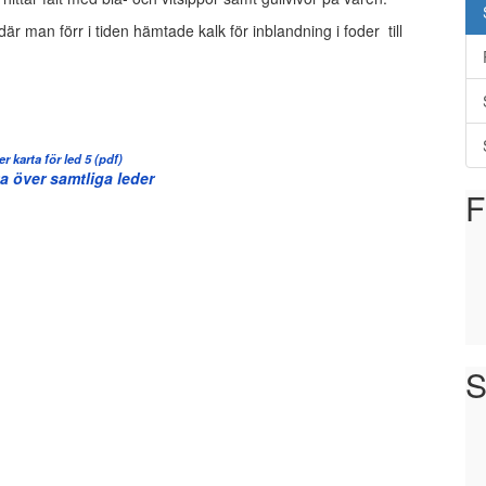
r man förr i tiden hämtade kalk för inblandning i foder till
r karta för led 5 (pdf)
ta över samtliga leder
F
S