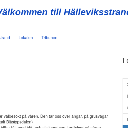
Välkommen till Hälleviksstran
strand
Lokalen
Tribunen
I
r välbesökt på våren. Den tar oss över ängar, på grusvägar
alt Blåsippsdalen)
ittar fält med blå- och vitsippor samt gullvivor på våren.