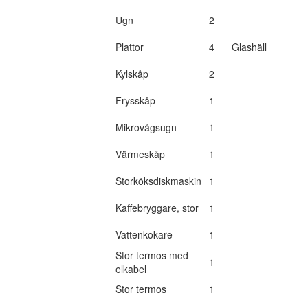
Ugn
2
Plattor
4
Glashäll
Kylskåp
2
Frysskåp
1
Mikrovågsugn
1
Värmeskåp
1
Storköksdiskmaskin
1
Kaffebryggare, stor
1
Vattenkokare
1
Stor termos med
1
elkabel
Stor termos
1