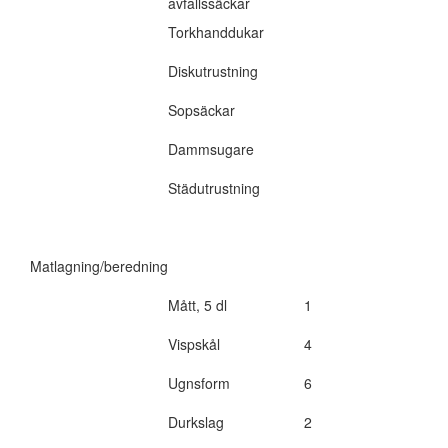
avfallssäckar
Torkhanddukar
Diskutrustning
Sopsäckar
Dammsugare
Städutrustning
Matlagning/beredning
Mått, 5 dl
1
Vispskål
4
Ugnsform
6
Durkslag
2