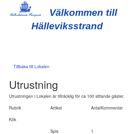
Välkommen till
Hälleviksstrand
Slå
på/av
navig
Tillbaka till
Lokalen
Utrustning
Utrustningen i Lokalen är tillräcklig för ca 100 sittande gäster.
Rubrik
Artikel
Antal
Kommentar
Kök
Spis
1