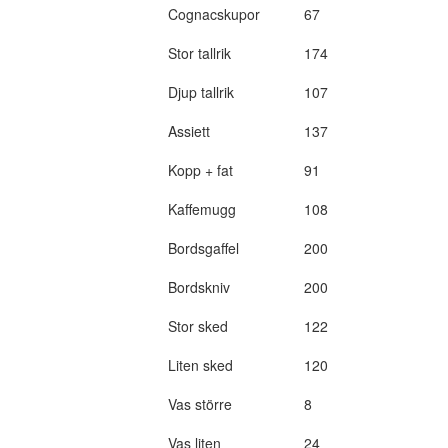
Cognacskupor
67
Stor tallrik
174
Djup tallrik
107
Assiett
137
Kopp + fat
91
Kaffemugg
108
Bordsgaffel
200
Bordskniv
200
Stor sked
122
Liten sked
120
Vas större
8
Vas liten
24