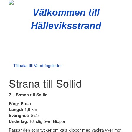
Välkommen till
Hälleviksstrand
Slå
på/av
navig
Tillbaka till
Vandringsleder
Strana till Sollid
7 – Strana till Sollid
Färg: Rosa
Längd:
1,9 km
Svårighet:
Svår
Underlag:
På stig över klippor
Passar den som tycker om kala klippor med vackra vyer mot