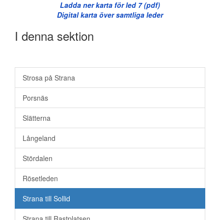
Ladda ner karta för led 7 (pdf)
Digital karta över samtliga leder
I denna sektion
Vandringsleder
Strosa på Strana
Porsnäs
Slätterna
Långeland
Stördalen
Rösetleden
Strana till Sollid
Strana till Rastplatsen