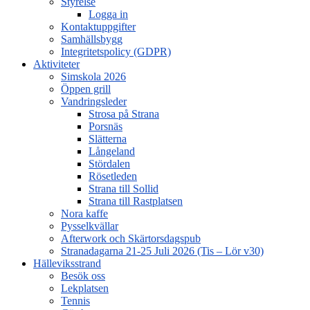
Styrelse
Logga in
Kontaktuppgifter
Samhällsbygg
Integritetspolicy (GDPR)
Aktiviteter
Simskola 2026
Öppen grill
Vandringsleder
Strosa på Strana
Porsnäs
Slätterna
Långeland
Stördalen
Rösetleden
Strana till Sollid
Strana till Rastplatsen
Nora kaffe
Pysselkvällar
Afterwork och Skärtorsdagspub
Stranadagarna 21-25 Juli 2026 (Tis – Lör v30)
Hälleviksstrand
Besök oss
Lekplatsen
Tennis