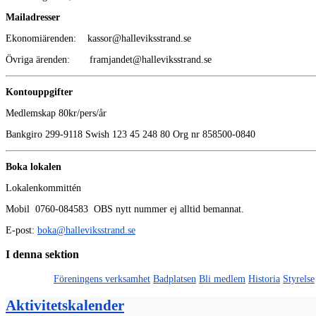
Mailadresser
Ekonomiärenden: kassor@halleviksstrand.se
Övriga ärenden: framjandet@halleviksstrand.se
Kontouppgifter
Medlemskap 80kr/pers/år
Bankgiro 299-9118 Swish 123 45 248 80 Org nr 858500-0840
Boka lokalen
Lokalenkommittén
Mobil 0760-084583 OBS nytt nummer ej alltid bemannat.
E-post:
boka@halleviksstrand.se
I denna sektion
Främjandet
Föreningens verksamhet
Badplatsen
Bli medlem
Historia
Styrelse
Aktivitetskalender