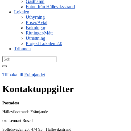
Gästhamn
Foton från Hälleviksstrand
Lokalen
Uthyrning
Priser/Avtal
Bokningar
Ritningar/Mått
Utrustning
Projekt Lokalen 2.0
Tribunen
Search
for:
Tillbaka till
Främjandet
Kontaktuppgifter
Postadess
Hälleviksstrands Främjande
c/o Lennart Rosell
Sollidsvägen 23, 474 95 Hälleviksstrand