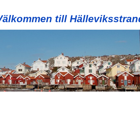
Välkommen till Hälleviksstran