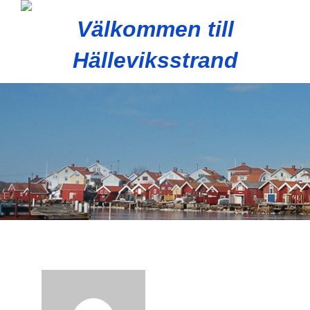
Välkommen till
Hälleviksstrand
Slå
på/av
navig