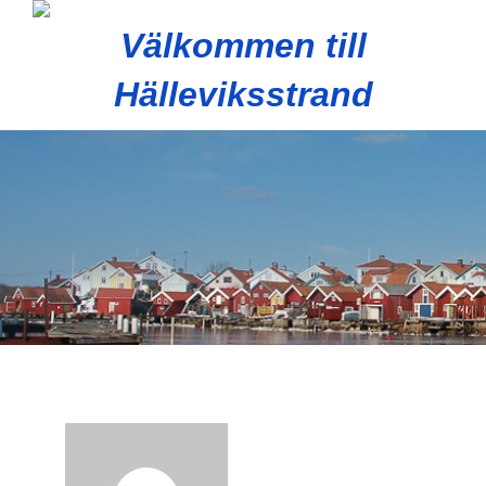
Välkommen till
Hälleviksstrand
Slå
på/av
navig