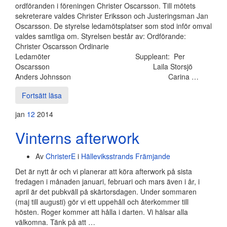
ordföranden i föreningen Christer Oscarsson. Till mötets
sekreterare valdes Christer Eriksson och Justeringsman Jan
Oscarsson. De styrelse ledamötsplatser som stod inför omval
valdes samtliga om. Styrelsen består av: Ordförande:
Christer Oscarsson Ordinarie
Ledamöter Suppleant: Per
Oscarsson Laila Storsjö
Anders Johnsson Carina …
Fortsätt läsa
jan
12
2014
Vinterns afterwork
Av
ChristerE
i
Hälleviksstrands Främjande
Det är nytt år och vi planerar att köra afterwork på sista
fredagen i månaden januari, februari och mars även i år, i
april är det pubkväll på skärtorsdagen. Under sommaren
(maj till augusti) gör vi ett uppehåll och återkommer till
hösten. Roger kommer att hålla i darten. Vi hälsar alla
välkomna. Tänk på att …