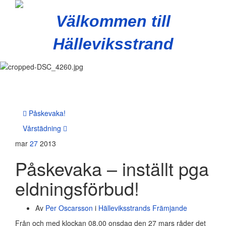
Välkommen till
Hälleviksstrand
Slå
på/av
navig
Påskevaka!
Vårstädning
mar
27
2013
Påskevaka – inställt pga
eldningsförbud!
Av
Per Oscarsson
i
Hälleviksstrands Främjande
Från och med klockan 08.00 onsdag den 27 mars råder det