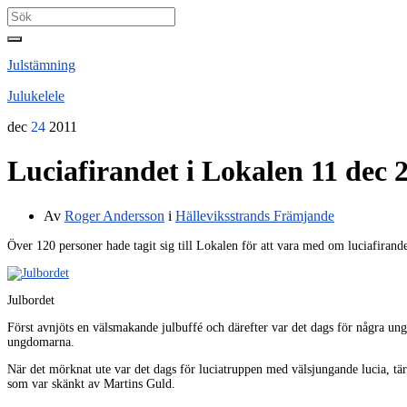
Search
for:
Julstämning
Julukelele
dec
24
2011
Luciafirandet i Lokalen 11 dec 
Av
Roger Andersson
i
Hälleviksstrands Främjande
Över 120 personer hade tagit sig till Lokalen för att vara med om luciafirande
Julbordet
Först avnjöts en välsmakande julbuffé och därefter var det dags för några un
ungdomarna.
När det mörknat ute var det dags för luciatruppen med välsjungande lucia, tä
som var skänkt av Martins Guld.