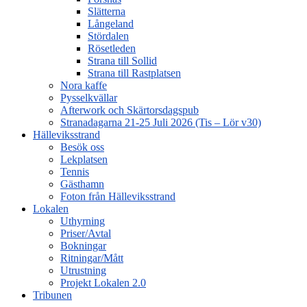
Slätterna
Långeland
Stördalen
Rösetleden
Strana till Sollid
Strana till Rastplatsen
Nora kaffe
Pysselkvällar
Afterwork och Skärtorsdagspub
Stranadagarna 21-25 Juli 2026 (Tis – Lör v30)
Hälleviksstrand
Besök oss
Lekplatsen
Tennis
Gästhamn
Foton från Hälleviksstrand
Lokalen
Uthyrning
Priser/Avtal
Bokningar
Ritningar/Mått
Utrustning
Projekt Lokalen 2.0
Tribunen