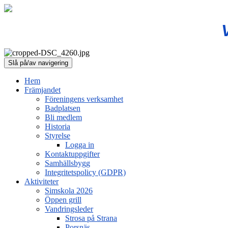
Slå på/av navigering
Hem
Främjandet
Föreningens verksamhet
Badplatsen
Bli medlem
Historia
Styrelse
Logga in
Kontaktuppgifter
Samhällsbygg
Integritetspolicy (GDPR)
Aktiviteter
Simskola 2026
Öppen grill
Vandringsleder
Strosa på Strana
Porsnäs