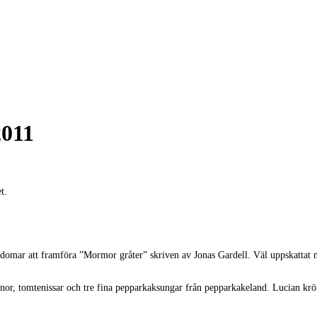
2011
t.
gdomar att framföra ”Mormor gråter” skriven av Jonas Gardell. Väl uppskattat 
rnor, tomtenissar och tre fina pepparkaksungar från pepparkakeland. Lucian krö