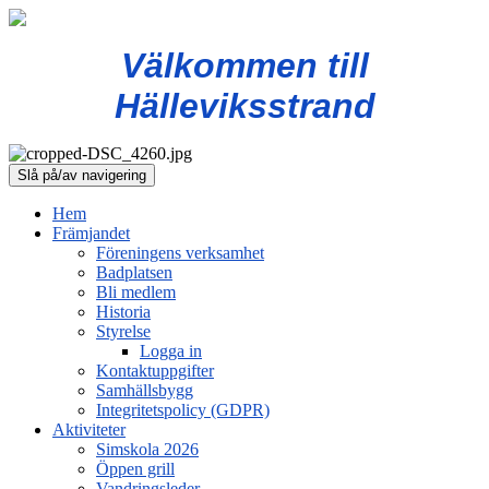
Välkommen till
Hälleviksstrand
Slå på/av navigering
Hem
Främjandet
Föreningens verksamhet
Badplatsen
Bli medlem
Historia
Styrelse
Logga in
Kontaktuppgifter
Samhällsbygg
Integritetspolicy (GDPR)
Aktiviteter
Simskola 2026
Öppen grill
Vandringsleder