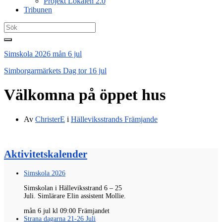
Projekt Lokalen 2.0
Tribunen
Search
for:
Simskola 2026
mån 6 jul
Simborgarmärkets Dag
tor 16 jul
Välkomna på öppet hus
Av
ChristerE
i
Hälleviksstrands Främjande
Aktivitetskalender
Simskola 2026
Simskolan i Hälleviksstrand 6 – 25
Juli.
Simlärare
Elin
assistent
Mollie
.
mån 6 jul kl 09:00 Främjandet
Strana dagarna 21-26 Juli