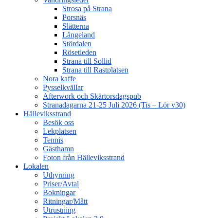
Strosa på Strana
Porsnäs
Slätterna
Långeland
Stördalen
Rösetleden
Strana till Sollid
Strana till Rastplatsen
Nora kaffe
Pysselkvällar
Afterwork och Skärtorsdagspub
Stranadagarna 21-25 Juli 2026 (Tis – Lör v30)
Hälleviksstrand
Besök oss
Lekplatsen
Tennis
Gästhamn
Foton från Hälleviksstrand
Lokalen
Uthyrning
Priser/Avtal
Bokningar
Ritningar/Mått
Utrustning