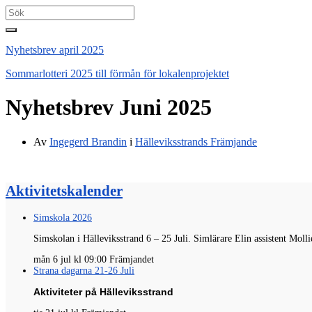
Search
for:
Nyhetsbrev april 2025
Sommarlotteri 2025 till förmån för lokalenprojektet
Nyhetsbrev Juni 2025
Av
Ingegerd Brandin
i
Hälleviksstrands Främjande
Aktivitetskalender
Simskola 2026
Simskolan i Hälleviksstrand 6 – 25 Juli.
Simlärare
Elin
assistent
Molli
mån 6 jul kl 09:00 Främjandet
Strana dagarna 21-26 Juli
Aktiviteter på Hälleviksstrand