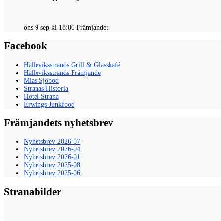
ons 9 sep kl 18:00 Främjandet
Facebook
Hälleviksstrands Grill & Glasskafé
Hälleviksstrands Främjande
Mias Sjöbod
Stranas Historia
Hotel Strana
Erwings Junkfood
Främjandets nyhetsbrev
Nyhetsbrev 2026-07
Nyhetsbrev 2026-04
Nyhetsbrev 2026-01
Nyhetsbrev 2025-08
Nyhetsbrev 2025-06
Stranabilder