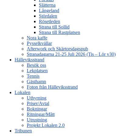
Slätterna
Långeland
Stördalen
Rösetleden
Strana till Sollid
Strana till Rastplatsen
Nora kaffe
Pysselkvällar
Afterwork och Skärtorsdagspub
Stranadagarna 21-25 Juli 2026 (Tis – Lör v30)
Hälleviksstrand
Besök oss
Lekplatsen
Tennis
Gästhamn
Foton från Hälleviksstrand
Lokalen
Uthyrning
Priser/Avtal
Bokningar
Ritningar/Mått
Utrustning
Projekt Lokalen 2.0
Tribunen