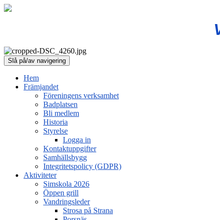
Slå på/av navigering
Hem
Främjandet
Föreningens verksamhet
Badplatsen
Bli medlem
Historia
Styrelse
Logga in
Kontaktuppgifter
Samhällsbygg
Integritetspolicy (GDPR)
Aktiviteter
Simskola 2026
Öppen grill
Vandringsleder
Strosa på Strana
Porsnäs