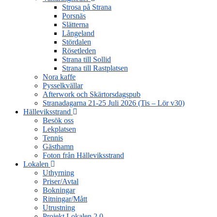
Strosa på Strana
Porsnäs
Slätterna
Långeland
Stördalen
Rösetleden
Strana till Sollid
Strana till Rastplatsen
Nora kaffe
Pysselkvällar
Afterwork och Skärtorsdagspub
Stranadagarna 21-25 Juli 2026 (Tis – Lör v30)
Hälleviksstrand
Besök oss
Lekplatsen
Tennis
Gästhamn
Foton från Hälleviksstrand
Lokalen
Uthyrning
Priser/Avtal
Bokningar
Ritningar/Mått
Utrustning
Projekt Lokalen 2.0