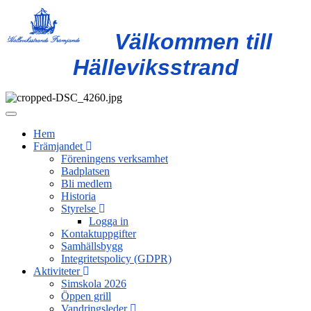
Välkommen till
Hälleviksstrand
Slå
på/av
Hem
navigering
Främjandet
Föreningens verksamhet
Badplatsen
Bli medlem
Historia
Styrelse
Logga in
Kontaktuppgifter
Samhällsbygg
Integritetspolicy (GDPR)
Aktiviteter
Simskola 2026
Öppen grill
Vandringsleder